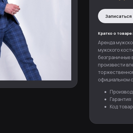
Записаться 
Кратко о товаре:
Аренда мужско
мужского кост
безграничные в
произвести вп
торжественном
официальном с
Производ
Гарантия:
Код товар