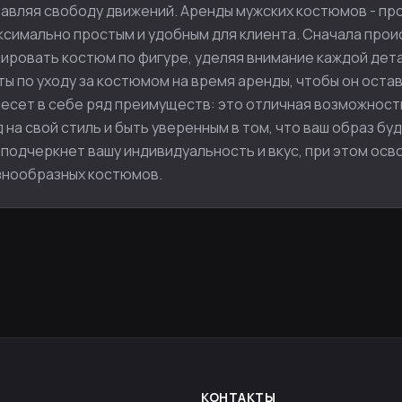
тавляя свободу движений. Аренды мужских костюмов - п
ксимально простым и удобным для клиента. Сначала прои
ировать костюм по фигуре, уделяя внимание каждой дета
ы по уходу за костюмом на время аренды, чтобы он остав
несет в себе ряд преимуществ: это отличная возможнос
 на свой стиль и быть уверенным в том, что ваш образ б
подчеркнет вашу индивидуальность и вкус, при этом осво
знообразных костюмов.
КОНТАКТЫ