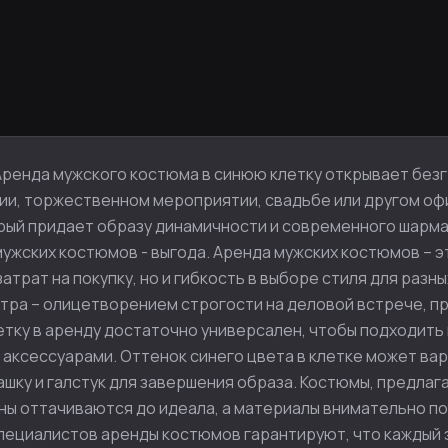
ренда мужского костюма в синюю клетку открывает безг
ии, торжественном мероприятии, свадьбе или другом оф
рый придает образу динамичности и современного шарма,
мужских костюмов - выгода. Аренда мужских костюмов – 
рат на покупку, но и гибкость в выборе стиля для разн
автра – олицетворением строгости на деловой встрече, п
тку в аренду достаточно универсален, чтобы подходить
 аксессуарами. Оттенок синего цвета в клетке может вар
ку и галстук для завершения образа. Костюмы, предлаг
ны оттачиваются до идеала, а материалы внимательно п
пециалистов аренды костюмов гарантируют, что каждый 