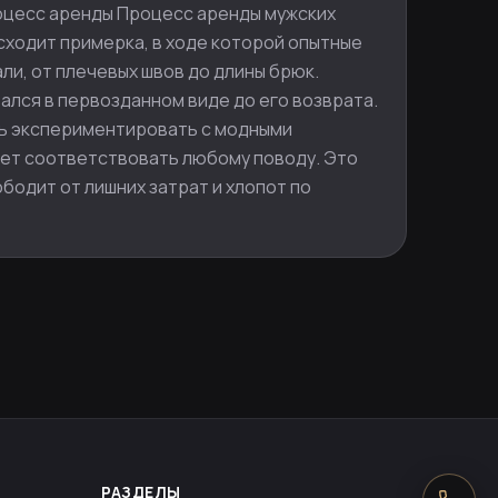
роцесс аренды Процесс аренды мужских
сходит примерка, в ходе которой опытные
ли, от плечевых швов до длины брюк.
ался в первозданном виде до его возврата.
ть экспериментировать с модными
удет соответствовать любому поводу. Это
бодит от лишних затрат и хлопот по
РАЗДЕЛЫ