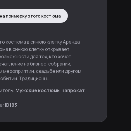
на примерку этого костюма
го костюма в синюю клетку Аренда
юма в синюю клетку открывает
озможности для тех, кто хочет
ечатление на бизнес-собрании,
 мероприятии, свадьбе или другом
обытии. Традиционн...
итель:
Мужские костюмы напрокат
а:
ID183